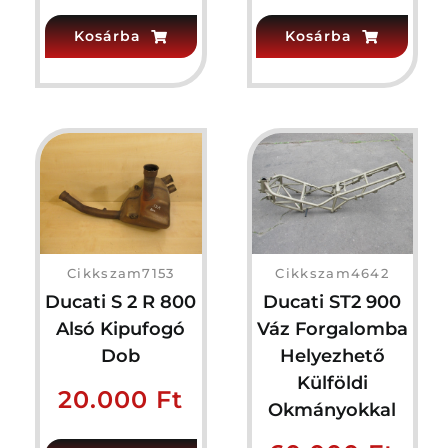
Kosárba
Kosárba
Cikkszam7153
Cikkszam4642
Ducati S 2 R 800
Ducati ST2 900
Alsó Kipufogó
Váz Forgalomba
Dob
Helyezhető
Külföldi
20.000
Ft
Okmányokkal