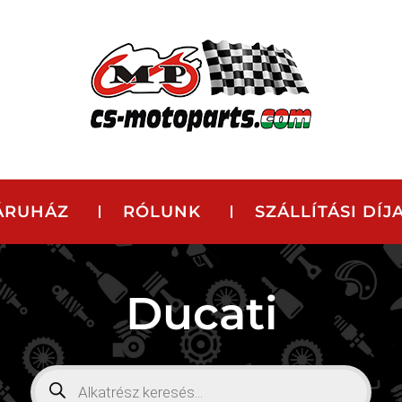
ÁRUHÁZ
RÓLUNK
SZÁLLÍTÁSI DÍJ
Ducati
Products
search