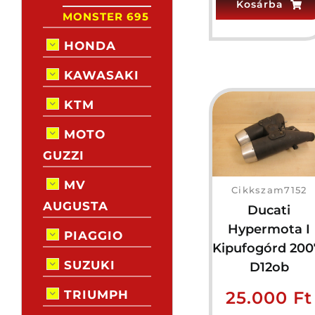
Kosárba
MONSTER 695
HONDA
KAWASAKI
KTM
MOTO
GUZZI
MV
Cikkszam7152
AUGUSTA
Ducati
Hypermota I
PIAGGIO
Kipufogórd 200
SUZUKI
D12ob
TRIUMPH
25.000
Ft