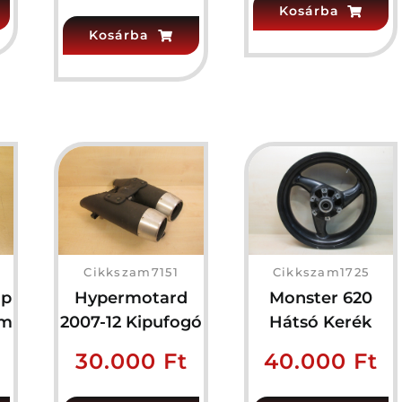
Kosárba
Kosárba
Cikkszam7151
Cikkszam1725
óp
Hypermotard
Monster 620
mm
2007-12 Kipufogó
Hátsó Kerék
30.000
Ft
40.000
Ft