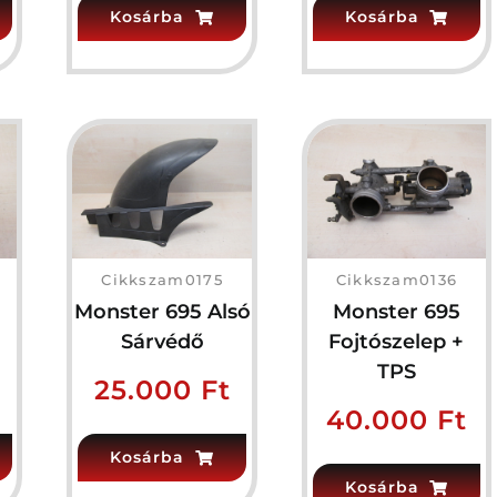
Kosárba
Kosárba
Cikkszam0175
Cikkszam0136
Monster 695 Alsó
Monster 695
Sárvédő
Fojtószelep +
TPS
25.000
Ft
40.000
Ft
Kosárba
Kosárba