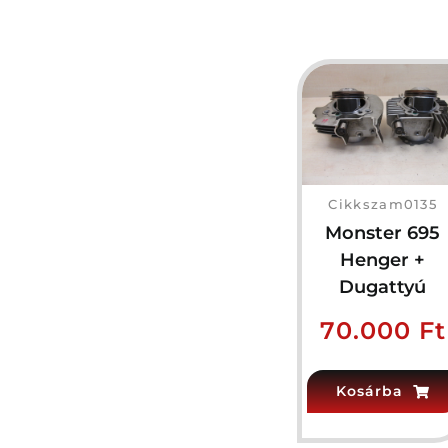
Cikkszam0135
Monster 695
Henger +
Dugattyú
70.000
Ft
Kosárba