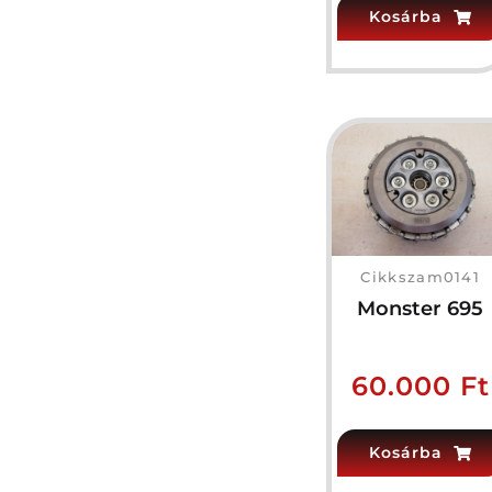
Kosárba
Cikkszam0141
Monster 695
60.000
Ft
Kosárba