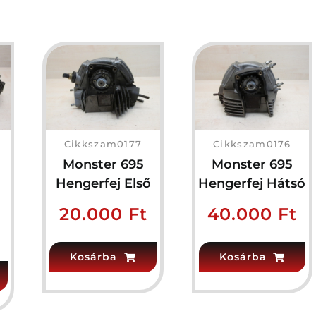
Cikkszam0177
Cikkszam0176
Monster 695
Monster 695
Hengerfej Első
Hengerfej Hátsó
20.000
Ft
40.000
Ft
Kosárba
Kosárba