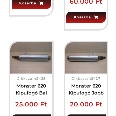
60.000
Ft
Kosárba
Kosárba
Cikkszam2428
Cikkszam2427
Monster 620
Monster 620
Kipufogó Bal
Kipufogó Jobb
25.000
Ft
20.000
Ft