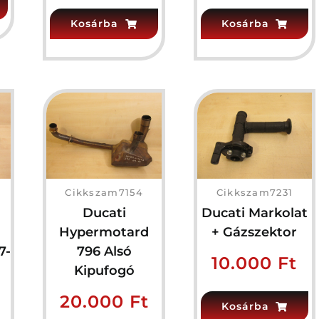
Kosárba
Kosárba
Cikkszam7154
Cikkszam7231
Ducati
Ducati Markolat
Hypermotard
+ Gázszektor
7-
796 Alsó
10.000
Ft
Kipufogó
20.000
Ft
Kosárba