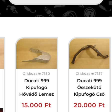
Cikkszam7150
Cikkszam7157
Ducati 999
Ducati 999
Kipufogó
Összekötő
Hővédő Lemez
Kipufogó Cső
15.000
Ft
20.000
Ft