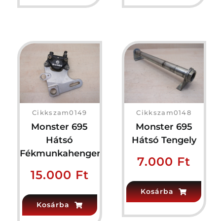
Cikkszam0149
Cikkszam0148
Monster 695
Monster 695
Hátsó
Hátsó Tengely
Fékmunkahenger
7.000
Ft
15.000
Ft
Kosárba
Kosárba