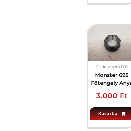
Cikkszam0170
Monster 695
Főtengely Any
3.000
Ft
Kosárba