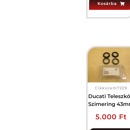
Kosárba
Cikkszam7229
Ducati Teleszk
Szimering 43
5.000
Ft