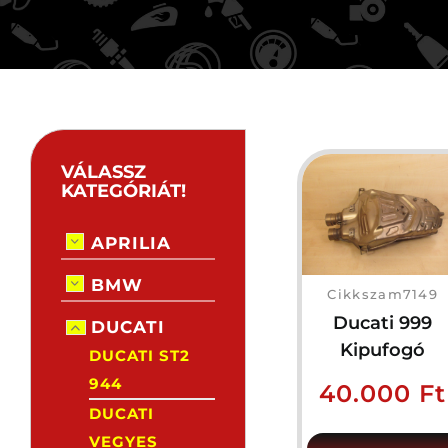
VÁLASSZ
KATEGÓRIÁT!
APRILIA
BMW
Cikkszam7149
Ducati 999
DUCATI
Kipufogó
DUCATI ST2
944
40.000
Ft
DUCATI
VEGYES