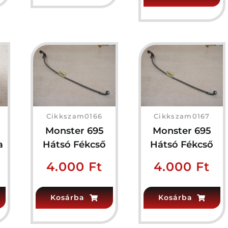
Cikkszam0166
Cikkszam0167
Monster 695
Monster 695
a
Hátsó Fékcső
Hátsó Fékcső
4.000
Ft
4.000
Ft
Kosárba
Kosárba