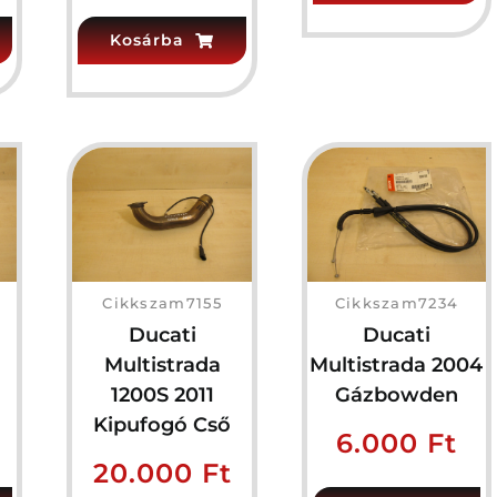
Kosárba
Cikkszam7155
Cikkszam7234
Ducati
Ducati
Multistrada
Multistrada 2004
1200S 2011
Gázbowden
Kipufogó Cső
6.000
Ft
20.000
Ft