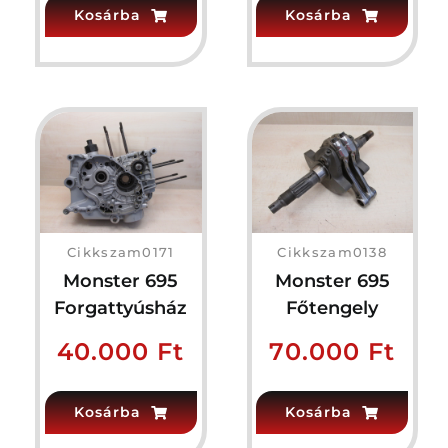
Kosárba
Kosárba
Cikkszam0171
Cikkszam0138
Monster 695
Monster 695
Forgattyúsház
Főtengely
40.000
Ft
70.000
Ft
Kosárba
Kosárba