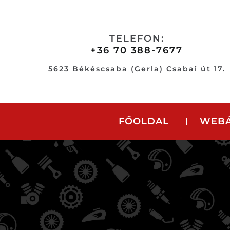
Skip
to
content
TELEFON:
+36 70 388-7677
5623 Békéscsaba (Gerla) Csabai út 17.
FŐOLDAL
WEB