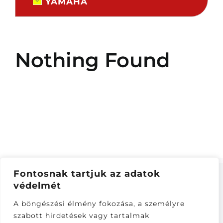
YAMAHA
Nothing Found
Fontosnak tartjuk az adatok
védelmét
ÁSZF
–
ADATKEZELÉSI TÁJÁKOZTATÓ
–
ONLINE
A böngészési élmény fokozása, a személyre
ELÁLLÁS
szabott hirdetések vagy tartalmak
Látogatók: