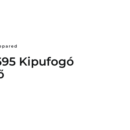
repared
695 Kipufogó
ő