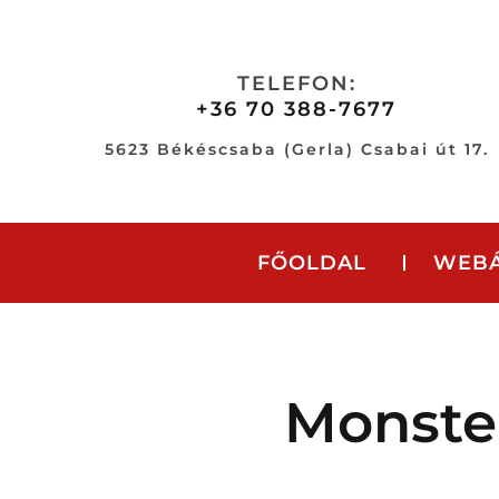
Skip
to
content
TELEFON:
+36 70 388-7677
5623 Békéscsaba (Gerla) Csabai út 17.
FŐOLDAL
WEB
Monste