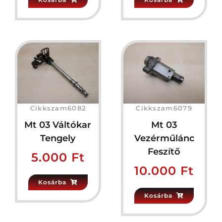
Cikkszam6082
Cikkszam6079
Mt 03 Váltókar
Mt 03
Tengely
Vezérműlánc
Feszítő
5.000
Ft
10.000
Ft
Kosárba
Kosárba