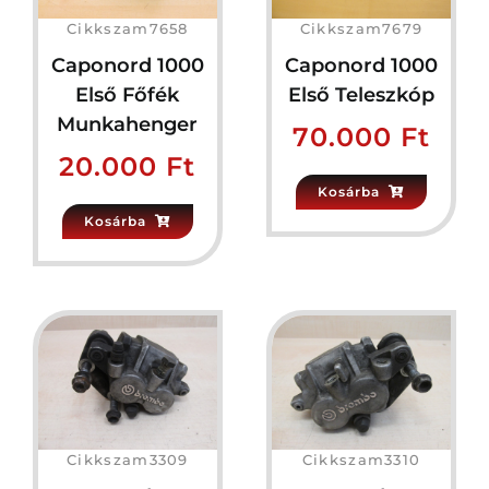
Cikkszam7658
Cikkszam7679
Caponord 1000
Caponord 1000
Első Főfék
Első Teleszkóp
Munkahenger
70.000
Ft
20.000
Ft
Kosárba
Kosárba
Cikkszam3309
Cikkszam3310