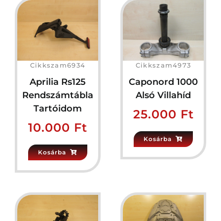
Cikkszam6934
Cikkszam4973
Aprilia Rs125
Caponord 1000
Rendszámtábla
Alsó Villahíd
Tartóidom
25.000
Ft
10.000
Ft
Kosárba
Kosárba