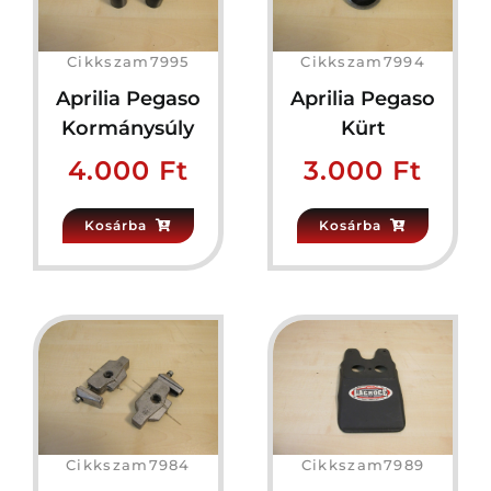
Cikkszam7995
Cikkszam7994
Aprilia Pegaso
Aprilia Pegaso
Kormánysúly
Kürt
4.000
Ft
3.000
Ft
Kosárba
Kosárba
Cikkszam7984
Cikkszam7989