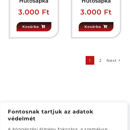
Hűtősapka
Hűtősapka
3.000
Ft
3.000
Ft
Kosárba
Kosárba
1
2
Next
Fontosnak tartjuk az adatok
védelmét
ÁSZF
–
ADATKEZELÉSI TÁJÁKOZTATÓ
–
ONLINE
A böngészési élmény fokozása, a személyre
ELÁLLÁS