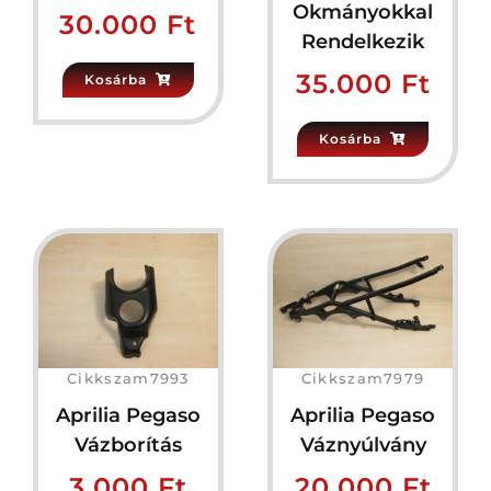
Okmányokkal
30.000
Ft
Rendelkezik
35.000
Ft
Kosárba
Kosárba
Cikkszam7993
Cikkszam7979
Aprilia Pegaso
Aprilia Pegaso
Vázborítás
Váznyúlvány
3.000
Ft
20.000
Ft