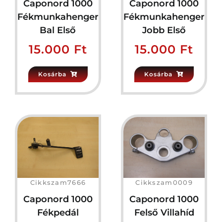
Caponord 1000
Caponord 1000
Fékmunkahenger
Fékmunkahenger
Bal Első
Jobb Első
15.000
Ft
15.000
Ft
Kosárba
Kosárba
Cikkszam7666
Cikkszam0009
Caponord 1000
Caponord 1000
Fékpedál
Felső Villahíd