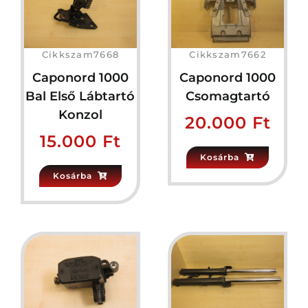
Cikkszam7668
Cikkszam7662
Caponord 1000
Caponord 1000
Bal Első Lábtartó
Csomagtartó
Konzol
20.000
Ft
15.000
Ft
Kosárba
Kosárba