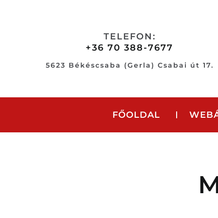
Skip
to
content
TELEFON:
+36 70 388-7677
5623 Békéscsaba (Gerla) Csabai út 17.
FŐOLDAL
WEB
M