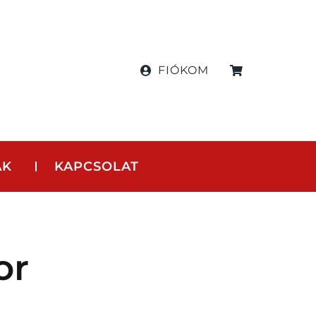
FIÓKOM
AK
KAPCSOLAT
or