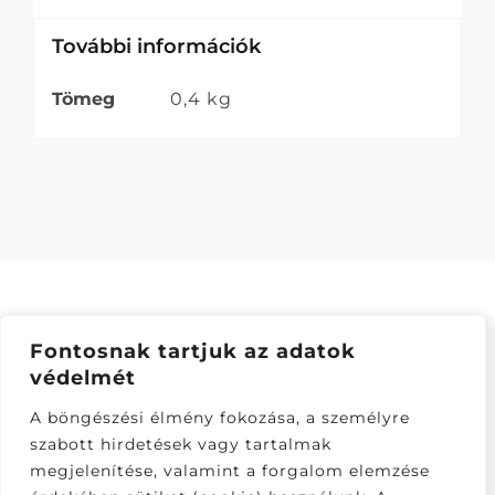
További információk
Tömeg
0,4 kg
Fontosnak tartjuk az adatok
védelmét
ÁSZF
–
ADATKEZELÉSI TÁJÁKOZTATÓ
–
ONLINE
A böngészési élmény fokozása, a személyre
ELÁLLÁS
szabott hirdetések vagy tartalmak
Látogatók:
megjelenítése, valamint a forgalom elemzése
281,086