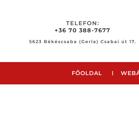
Skip
to
content
TELEFON:
+36 70 388-7677
5623 Békéscsaba (Gerla) Csabai út 17.
FŐOLDAL
WEB