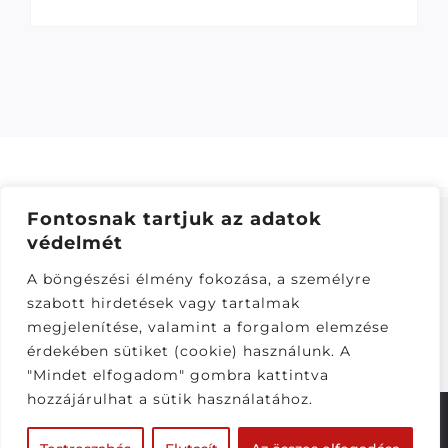
Fontosnak tartjuk az adatok
védelmét
ÁSZF
–
ADATKEZELÉSI TÁJÁKOZTATÓ
–
ONLINE
A böngészési élmény fokozása, a személyre
ELÁLLÁS
szabott hirdetések vagy tartalmak
Látogatók:
megjelenítése, valamint a forgalom elemzése
282,016
érdekében sütiket (cookie) használunk. A
"Mindet elfogadom" gombra kattintva
hozzájárulhat a sütik használatához.
© Copyright 2020 - 2026 |
CS-Motoparts
| Minden
jog fenntartva | Készítette a
CsabaInformatika.NET