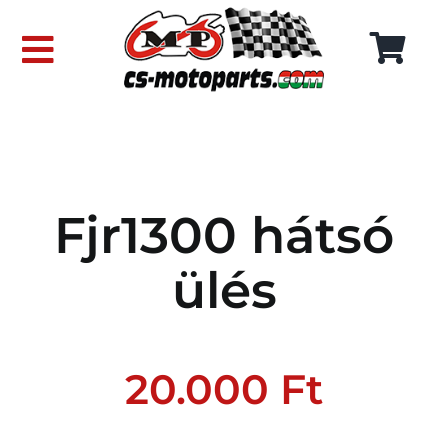
Skip
to
Toggle
content
Navigation
FŐOLDAL
WEBÁRUHÁZ
Fjr1300 hátsó
RÓLUNK
ülés
SZÁLLÍTÁSI DÍJAK
KAPCSOLAT
20.000
Ft