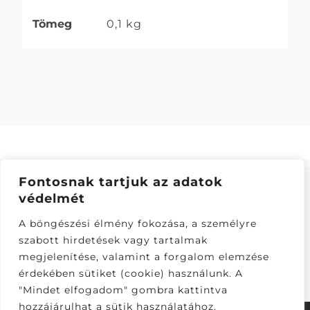
Tömeg
0,1 kg
Fontosnak tartjuk az adatok
védelmét
ÁSZF
–
ADATKEZELÉSI TÁJÁKOZTATÓ
–
ONLINE
A böngészési élmény fokozása, a személyre
ELÁLLÁS
szabott hirdetések vagy tartalmak
Látogatók:
megjelenítése, valamint a forgalom elemzése
281,727
érdekében sütiket (cookie) használunk. A
"Mindet elfogadom" gombra kattintva
hozzájárulhat a sütik használatához.