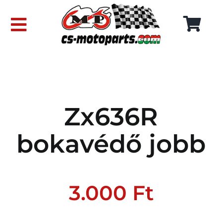
Skip
to
Toggle
content
Navigation
FŐOLDAL
WEBÁRUHÁZ
Zx636R
RÓLUNK
bokavédő jobb
SZÁLLÍTÁSI DÍJAK
KAPCSOLAT
3.000
Ft