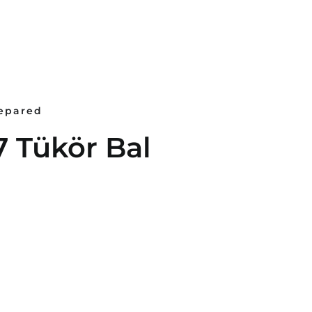
repared
 Tükör Bal