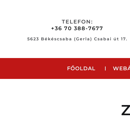
Skip
to
content
TELEFON:
+36 70 388-7677
5623 Békéscsaba (Gerla) Csabai út 17.
FŐOLDAL
WEB
Z