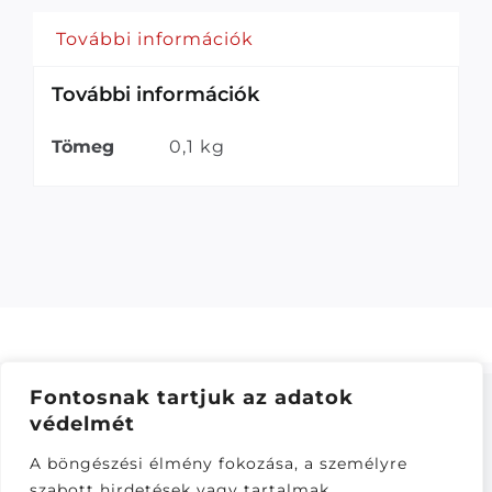
További információk
További információk
Tömeg
0,1 kg
Fontosnak tartjuk az adatok
védelmét
ÁSZF
–
ADATKEZELÉSI TÁJÁKOZTATÓ
–
ONLINE
A böngészési élmény fokozása, a személyre
ELÁLLÁS
szabott hirdetések vagy tartalmak