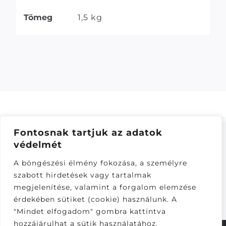
Tömeg
1,5 kg
Fontosnak tartjuk az adatok
védelmét
ÁSZF
–
ADATKEZELÉSI TÁJÁKOZTATÓ
–
ONLINE
A böngészési élmény fokozása, a személyre
ELÁLLÁS
szabott hirdetések vagy tartalmak
Látogatók:
megjelenítése, valamint a forgalom elemzése
281,083
érdekében sütiket (cookie) használunk. A
"Mindet elfogadom" gombra kattintva
hozzájárulhat a sütik használatához.