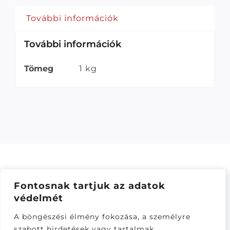
További információk
További információk
Tömeg
1 kg
Fontosnak tartjuk az adatok
védelmét
ÁSZF
–
ADATKEZELÉSI TÁJÁKOZTATÓ
–
ONLINE
A böngészési élmény fokozása, a személyre
ELÁLLÁS
szabott hirdetések vagy tartalmak