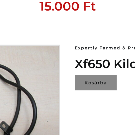
15.000
Ft
Expertly Farmed & P
Xf650 Kil
Kosárba