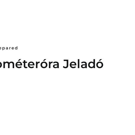
repared
ométeróra Jeladó