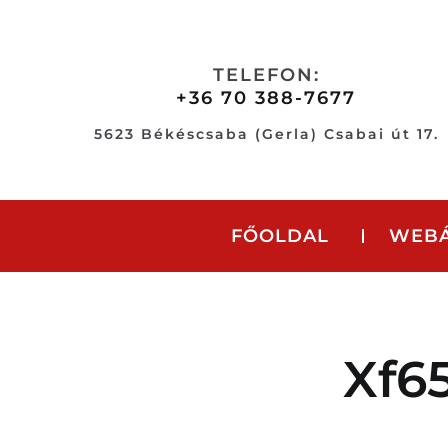
Skip
to
content
TELEFON:
+36 70 388-7677
5623 Békéscsaba (Gerla) Csabai út 17.
FŐOLDAL
WEB
Xf65