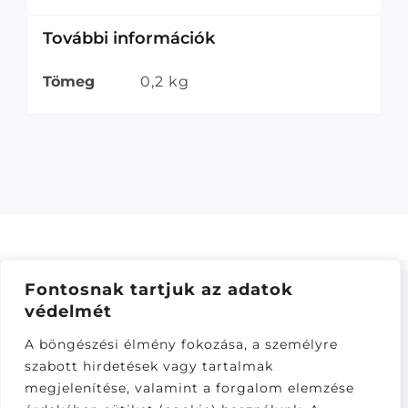
További információk
Tömeg
0,2 kg
Fontosnak tartjuk az adatok
védelmét
ÁSZF
–
ADATKEZELÉSI TÁJÁKOZTATÓ
–
ONLINE
A böngészési élmény fokozása, a személyre
ELÁLLÁS
szabott hirdetések vagy tartalmak
Látogatók:
megjelenítése, valamint a forgalom elemzése
281,130