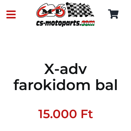
Skip
to
Toggle
content
Navigation
FŐOLDAL
WEBÁRUHÁZ
X-adv
RÓLUNK
farokidom bal
SZÁLLÍTÁSI DÍJAK
KAPCSOLAT
15.000
Ft