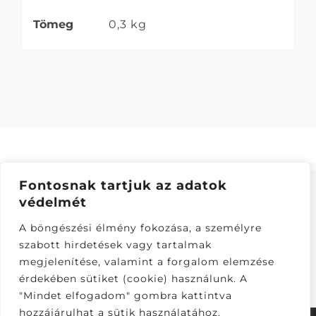
Tömeg
0,3 kg
Fontosnak tartjuk az adatok
védelmét
ÁSZF
–
ADATKEZELÉSI TÁJÁKOZTATÓ
–
ONLINE
A böngészési élmény fokozása, a személyre
ELÁLLÁS
szabott hirdetések vagy tartalmak
Látogatók:
megjelenítése, valamint a forgalom elemzése
282,417
érdekében sütiket (cookie) használunk. A
"Mindet elfogadom" gombra kattintva
hozzájárulhat a sütik használatához.