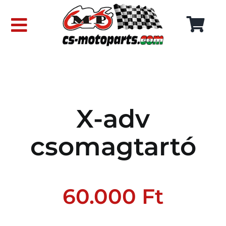
Skip
to
Toggle
content
Navigation
FŐOLDAL
WEBÁRUHÁZ
X-adv
RÓLUNK
csomagtartó
SZÁLLÍTÁSI DÍJAK
KAPCSOLAT
60.000
Ft