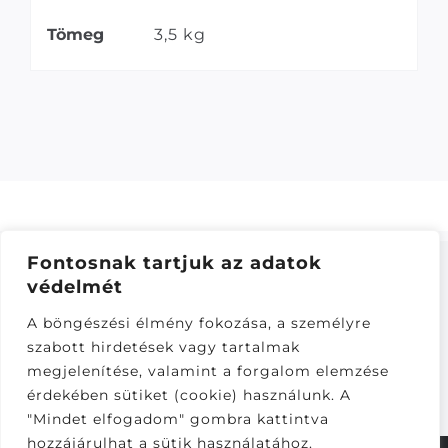
Tömeg
3,5 kg
Fontosnak tartjuk az adatok
védelmét
ÁSZF
–
ADATKEZELÉSI TÁJÁKOZTATÓ
–
ONLINE
A böngészési élmény fokozása, a személyre
ELÁLLÁS
szabott hirdetések vagy tartalmak
Látogatók:
megjelenítése, valamint a forgalom elemzése
282,133
érdekében sütiket (cookie) használunk. A
"Mindet elfogadom" gombra kattintva
hozzájárulhat a sütik használatához.