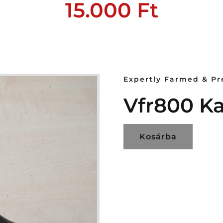
15.000
Ft
Expertly Farmed & P
Vfr800 K
Kosárba