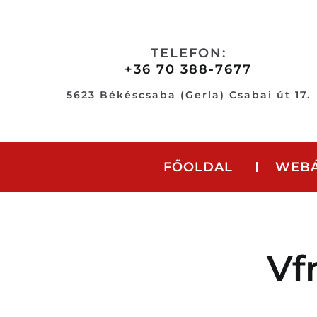
Skip
to
content
TELEFON:
+36 70 388-7677
5623 Békéscsaba (Gerla) Csabai út 17.
FŐOLDAL
WEB
Vf