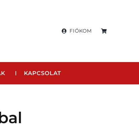
FIÓKOM
AK
KAPCSOLAT
bal