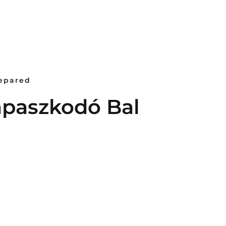
repared
apaszkodó Bal