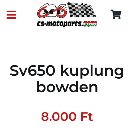
Skip
to
Toggle
content
Navigation
FŐOLDAL
WEBÁRUHÁZ
Sv650 kuplung
RÓLUNK
bowden
SZÁLLÍTÁSI DÍJAK
KAPCSOLAT
8.000
Ft