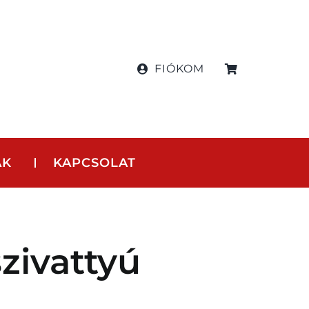
FIÓKOM
AK
KAPCSOLAT
zivattyú