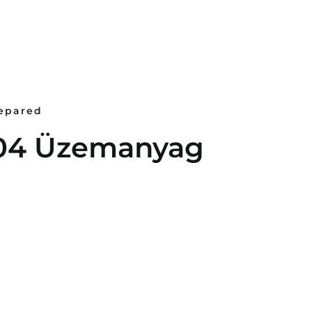
repared
04 Üzemanyag