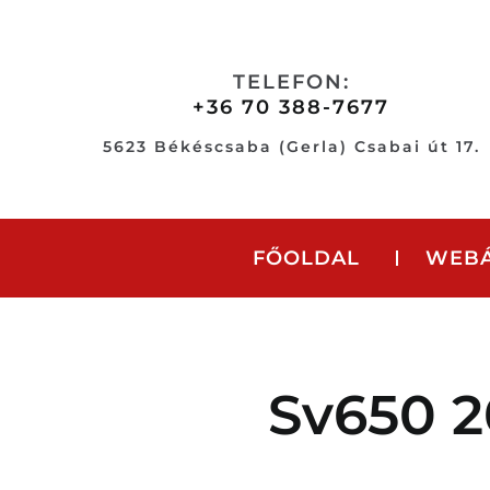
Skip
to
content
TELEFON:
+36 70 388-7677
5623 Békéscsaba (Gerla) Csabai út 17.
FŐOLDAL
WEB
Sv650 2