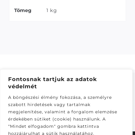
Tömeg
1 kg
Fontosnak tartjuk az adatok
védelmét
ÁSZF
–
ADATKEZELÉSI TÁJÁKOZTATÓ
–
ONLINE
A böngészési élmény fokozása, a személyre
ELÁLLÁS
szabott hirdetések vagy tartalmak
Látogatók:
megjelenítése, valamint a forgalom elemzése
281,166
érdekében sütiket (cookie) használunk. A
"Mindet elfogadom" gombra kattintva
hozzájárulhat a sütik használatához.