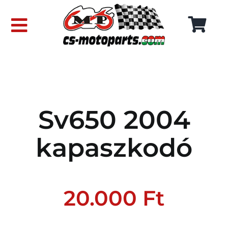
Skip
to
Toggle
content
Navigation
FŐOLDAL
WEBÁRUHÁZ
Sv650 2004
RÓLUNK
kapaszkodó
SZÁLLÍTÁSI DÍJAK
KAPCSOLAT
20.000
Ft