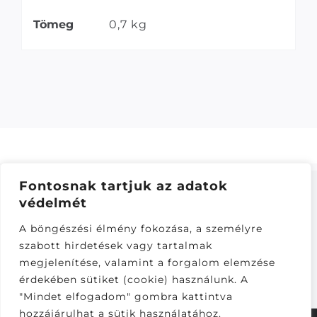
Tömeg
0,7 kg
Fontosnak tartjuk az adatok
védelmét
ÁSZF
–
ADATKEZELÉSI TÁJÁKOZTATÓ
–
ONLINE
A böngészési élmény fokozása, a személyre
ELÁLLÁS
szabott hirdetések vagy tartalmak
Látogatók:
megjelenítése, valamint a forgalom elemzése
281,593
érdekében sütiket (cookie) használunk. A
"Mindet elfogadom" gombra kattintva
hozzájárulhat a sütik használatához.