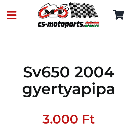
Skip
to
Toggle
content
Navigation
FŐOLDAL
WEBÁRUHÁZ
Sv650 2004
RÓLUNK
gyertyapipa
SZÁLLÍTÁSI DÍJAK
KAPCSOLAT
3.000
Ft