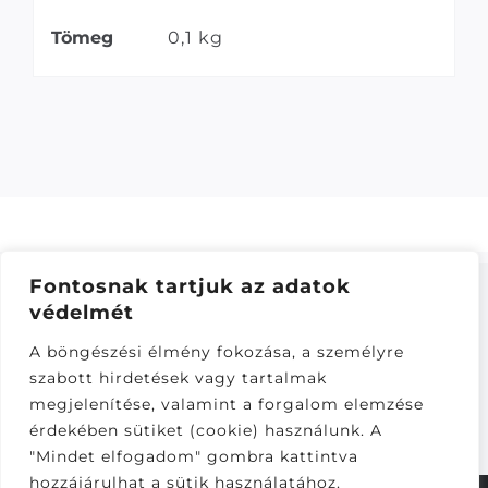
Tömeg
0,1 kg
Fontosnak tartjuk az adatok
védelmét
ÁSZF
–
ADATKEZELÉSI TÁJÁKOZTATÓ
–
ONLINE
A böngészési élmény fokozása, a személyre
ELÁLLÁS
szabott hirdetések vagy tartalmak
Látogatók:
megjelenítése, valamint a forgalom elemzése
281,961
érdekében sütiket (cookie) használunk. A
"Mindet elfogadom" gombra kattintva
hozzájárulhat a sütik használatához.