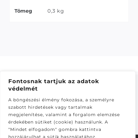
Tömeg
0,3 kg
Fontosnak tartjuk az adatok
védelmét
ÁSZF
–
ADATKEZELÉSI TÁJÁKOZTATÓ
–
ONLINE
A böngészési élmény fokozása, a személyre
ELÁLLÁS
szabott hirdetések vagy tartalmak
Látogatók:
megjelenítése, valamint a forgalom elemzése
282,258
érdekében sütiket (cookie) használunk. A
"Mindet elfogadom" gombra kattintva
hozzájárulhat a sütik használatához.