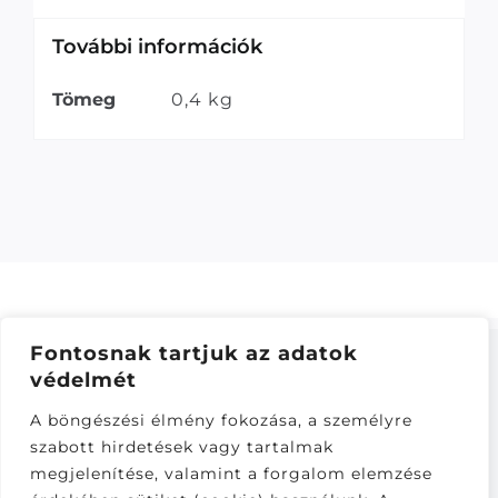
További információk
Tömeg
0,4 kg
Fontosnak tartjuk az adatok
védelmét
ÁSZF
–
ADATKEZELÉSI TÁJÁKOZTATÓ
–
ONLINE
A böngészési élmény fokozása, a személyre
ELÁLLÁS
szabott hirdetések vagy tartalmak
Látogatók:
megjelenítése, valamint a forgalom elemzése
281,321