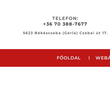
Skip
to
content
TELEFON:
+36 70 388-7677
5623 Békéscsaba (Gerla) Csabai út 17.
FŐOLDAL
WEB