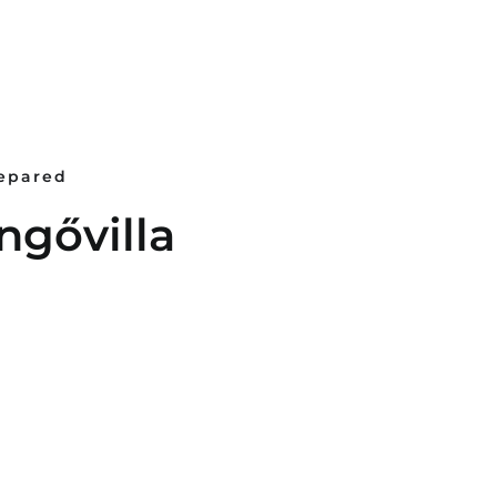
repared
ngővilla