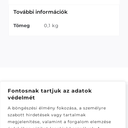
További információk
Tömeg
0,1 kg
Fontosnak tartjuk az adatok
védelmét
ÁSZF
–
ADATKEZELÉSI TÁJÁKOZTATÓ
–
ONLINE
A böngészési élmény fokozása, a személyre
ELÁLLÁS
szabott hirdetések vagy tartalmak
Látogatók:
megjelenítése, valamint a forgalom elemzése
281,869