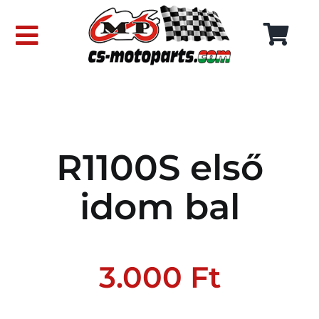
Skip
to
Toggle
content
Navigation
FŐOLDAL
WEBÁRUHÁZ
R1100S első
RÓLUNK
idom bal
SZÁLLÍTÁSI DÍJAK
KAPCSOLAT
3.000
Ft