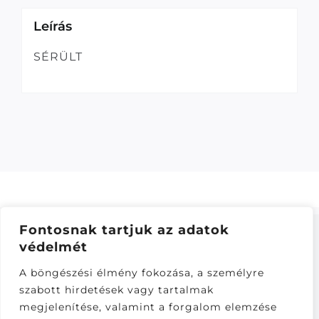
Leírás
SÉRÜLT
Fontosnak tartjuk az adatok
védelmét
ÁSZF
–
ADATKEZELÉSI TÁJÁKOZTATÓ
–
ONLINE
A böngészési élmény fokozása, a személyre
ELÁLLÁS
szabott hirdetések vagy tartalmak
Látogatók:
megjelenítése, valamint a forgalom elemzése