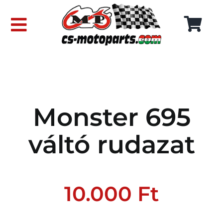
Skip
to
Toggle
content
Navigation
FŐOLDAL
WEBÁRUHÁZ
Monster 695
RÓLUNK
váltó rudazat
SZÁLLÍTÁSI DÍJAK
KAPCSOLAT
10.000
Ft