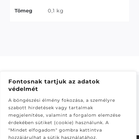
Tömeg
0,1 kg
Fontosnak tartjuk az adatok
védelmét
ÁSZF
–
ADATKEZELÉSI TÁJÁKOZTATÓ
–
ONLINE
A böngészési élmény fokozása, a személyre
ELÁLLÁS
szabott hirdetések vagy tartalmak
Látogatók:
megjelenítése, valamint a forgalom elemzése
281,288
érdekében sütiket (cookie) használunk. A
"Mindet elfogadom" gombra kattintva
hozzájárulhat a sütik használatához.