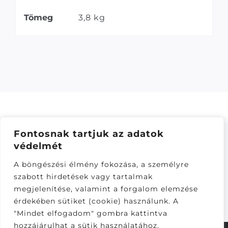
Tömeg
3,8 kg
Fontosnak tartjuk az adatok
védelmét
ÁSZF
–
ADATKEZELÉSI TÁJÁKOZTATÓ
–
ONLINE
A böngészési élmény fokozása, a személyre
ELÁLLÁS
szabott hirdetések vagy tartalmak
Látogatók:
megjelenítése, valamint a forgalom elemzése
282,494
érdekében sütiket (cookie) használunk. A
"Mindet elfogadom" gombra kattintva
hozzájárulhat a sütik használatához.