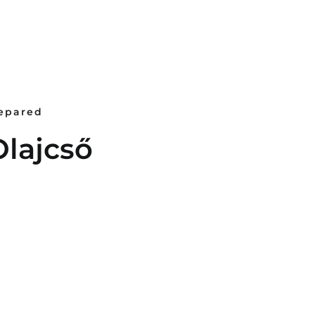
repared
lajcső