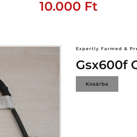
10.000
Ft
Expertly Farmed & P
Gsx600f O
Kosárba