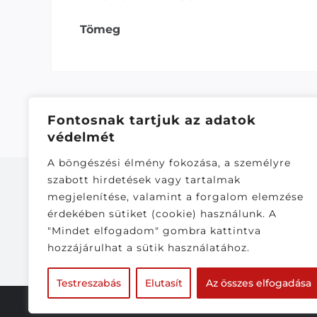
Tömeg
Fontosnak tartjuk az adatok
védelmét
A böngészési élmény fokozása, a személyre
szabott hirdetések vagy tartalmak
megjelenítése, valamint a forgalom elemzése
érdekében sütiket (cookie) használunk. A
"Mindet elfogadom" gombra kattintva
281,143
hozzájárulhat a sütik használatához.
Testreszabás
Elutasít
Az összes elfogadása
© Copyright 2020 - 