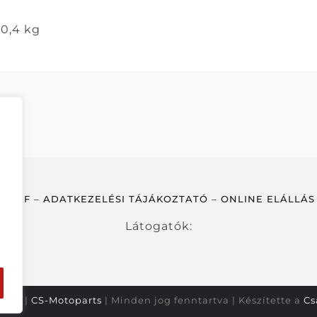
0,4 kg
ÁSZF
–
ADATKEZELÉSI TÁJÁKOZTATÓ
–
ONLINE ELÁLLÁS
Látogatók:
2026 |
CS-Motoparts
| Minden jog fenntartva | Készítette a
Cs