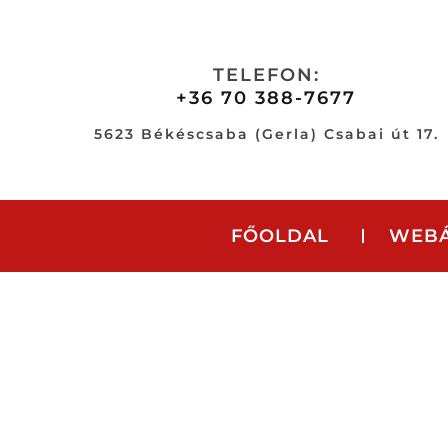
Skip
to
content
TELEFON:
+36 70 388-7677
5623 Békéscsaba (Gerla) Csabai út 17.
FŐOLDAL
WEB