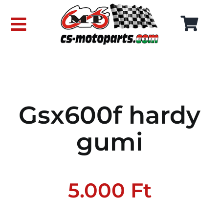
Skip
to
Toggle
content
Navigation
FŐOLDAL
WEBÁRUHÁZ
Gsx600f hardy
RÓLUNK
gumi
SZÁLLÍTÁSI DÍJAK
KAPCSOLAT
5.000
Ft