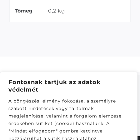
Tömeg
0,2 kg
Fontosnak tartjuk az adatok
védelmét
ÁSZF
–
ADATKEZELÉSI TÁJÁKOZTATÓ
–
ONLINE
A böngészési élmény fokozása, a személyre
ELÁLLÁS
szabott hirdetések vagy tartalmak
Látogatók:
megjelenítése, valamint a forgalom elemzése
280,981
érdekében sütiket (cookie) használunk. A
"Mindet elfogadom" gombra kattintva
hozzájárulhat a sütik használatához.