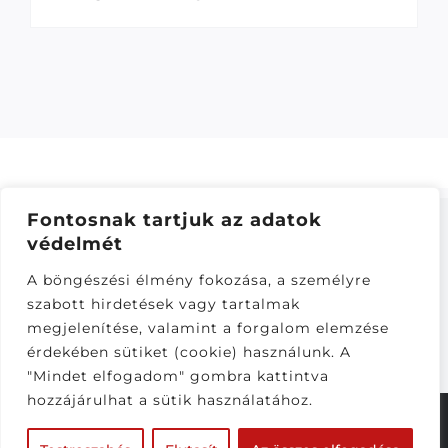
Fontosnak tartjuk az adatok
védelmét
ÁSZF
–
ADATKEZELÉSI TÁJÁKOZTATÓ
–
ONLINE
A böngészési élmény fokozása, a személyre
ELÁLLÁS
szabott hirdetések vagy tartalmak
Látogatók:
megjelenítése, valamint a forgalom elemzése
282,849
érdekében sütiket (cookie) használunk. A
"Mindet elfogadom" gombra kattintva
hozzájárulhat a sütik használatához.
© Copyright 2020 - 2026 |
CS-Motoparts
| Minden
jog fenntartva | Készítette a
CsabaInformatika.NET