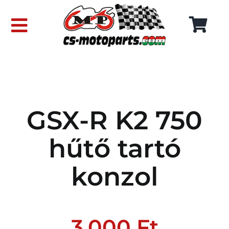
Skip
to
Toggle
content
Navigation
FŐOLDAL
WEBÁRUHÁZ
GSX-R K2 750
RÓLUNK
hűtő tartó
SZÁLLÍTÁSI DÍJAK
konzol
KAPCSOLAT
3.000
Ft