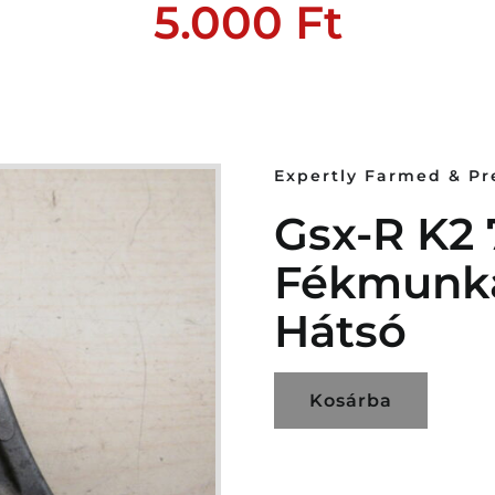
5.000
Ft
Expertly Farmed & P
Gsx-R K2 
Fékmunka
Hátsó
Kosárba