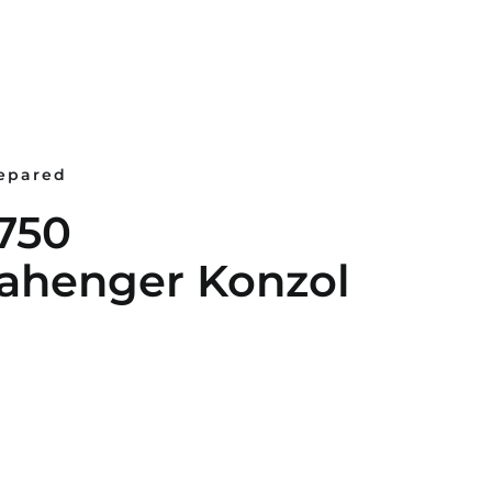
repared
750
henger Konzol