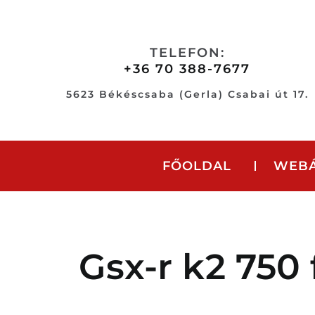
Skip
to
content
TELEFON:
+36 70 388-7677
5623 Békéscsaba (Gerla) Csabai út 17.
FŐOLDAL
WEB
Gsx-r k2 750