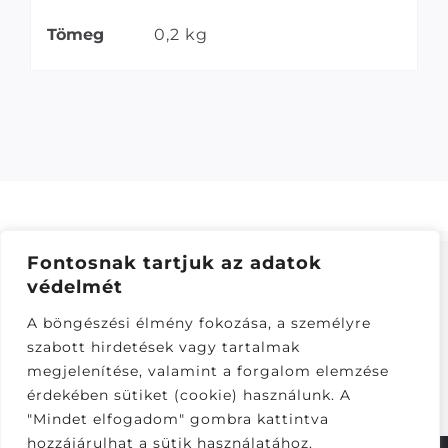
Tömeg
0,2 kg
Fontosnak tartjuk az adatok
védelmét
ÁSZF
–
ADATKEZELÉSI TÁJÁKOZTATÓ
–
ONLINE
A böngészési élmény fokozása, a személyre
ELÁLLÁS
szabott hirdetések vagy tartalmak
Látogatók:
megjelenítése, valamint a forgalom elemzése
281,712
érdekében sütiket (cookie) használunk. A
"Mindet elfogadom" gombra kattintva
hozzájárulhat a sütik használatához.