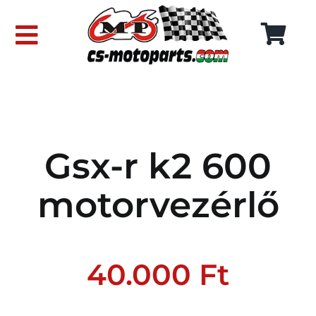
Skip
to
Toggle
content
Navigation
FŐOLDAL
WEBÁRUHÁZ
Gsx-r k2 600
RÓLUNK
motorvezérlő
SZÁLLÍTÁSI DÍJAK
KAPCSOLAT
40.000
Ft