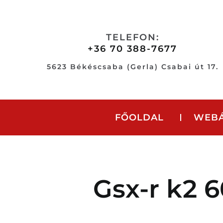
Skip
to
content
TELEFON:
+36 70 388-7677
5623 Békéscsaba (Gerla) Csabai út 17.
FŐOLDAL
WEB
Gsx-r k2 6