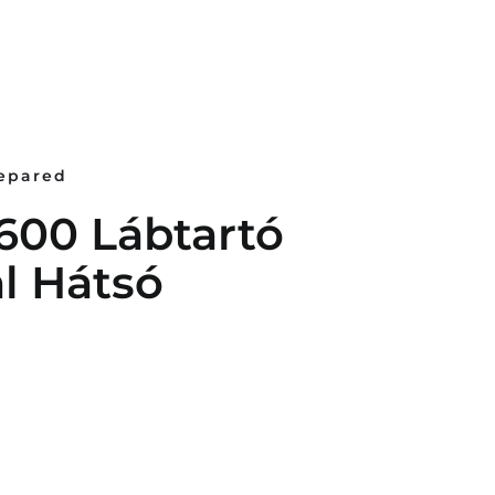
repared
600 Lábtartó
l Hátsó