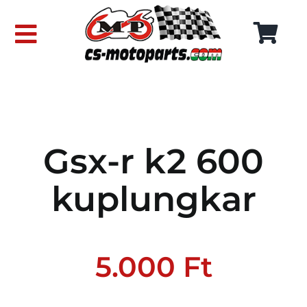
Skip
to
Toggle
content
Navigation
FŐOLDAL
WEBÁRUHÁZ
Gsx-r k2 600
RÓLUNK
kuplungkar
SZÁLLÍTÁSI DÍJAK
KAPCSOLAT
5.000
Ft