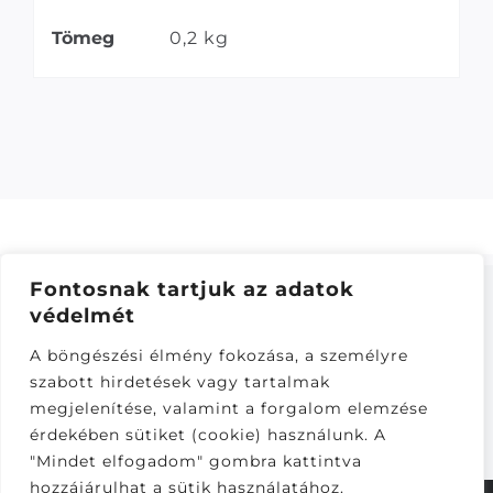
Tömeg
0,2 kg
Fontosnak tartjuk az adatok
védelmét
ÁSZF
–
ADATKEZELÉSI TÁJÁKOZTATÓ
–
ONLINE
A böngészési élmény fokozása, a személyre
ELÁLLÁS
szabott hirdetések vagy tartalmak
Látogatók:
megjelenítése, valamint a forgalom elemzése
281,168
érdekében sütiket (cookie) használunk. A
"Mindet elfogadom" gombra kattintva
hozzájárulhat a sütik használatához.