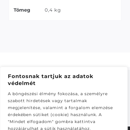
Tömeg
0,4 kg
Fontosnak tartjuk az adatok
védelmét
ÁSZF
–
ADATKEZELÉSI TÁJÁKOZTATÓ
–
ONLINE
A böngészési élmény fokozása, a személyre
ELÁLLÁS
szabott hirdetések vagy tartalmak
Látogatók:
megjelenítése, valamint a forgalom elemzése
280,312
érdekében sütiket (cookie) használunk. A
"Mindet elfogadom" gombra kattintva
hozzájárulhat a sütik használatához.