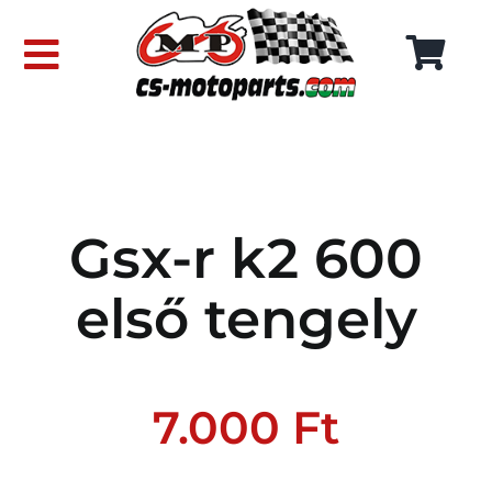
Skip
to
Toggle
content
Navigation
FŐOLDAL
WEBÁRUHÁZ
Gsx-r k2 600
RÓLUNK
első tengely
SZÁLLÍTÁSI DÍJAK
KAPCSOLAT
7.000
Ft