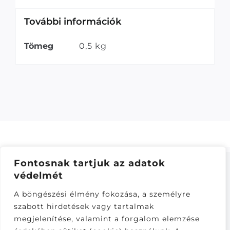
További információk
Tömeg
0,5 kg
Fontosnak tartjuk az adatok
védelmét
ÁSZF
–
ADATKEZELÉSI TÁJÁKOZTATÓ
–
ONLINE
A böngészési élmény fokozása, a személyre
ELÁLLÁS
szabott hirdetések vagy tartalmak
Látogatók:
megjelenítése, valamint a forgalom elemzése
281,231