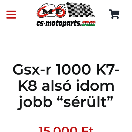
Skip
to
Toggle
content
Navigation
FŐOLDAL
WEBÁRUHÁZ
Gsx-r 1000 K7-
RÓLUNK
K8 alsó idom
SZÁLLÍTÁSI DÍJAK
jobb “sérült”
KAPCSOLAT
15.000
Ft