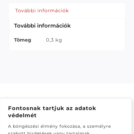
További információk
További információk
Tömeg
0,3 kg
Fontosnak tartjuk az adatok
védelmét
ÁSZF
–
ADATKEZELÉSI TÁJÁKOZTATÓ
–
ONLINE
A böngészési élmény fokozása, a személyre
ELÁLLÁS
szabott hirdetések vagy tartalmak