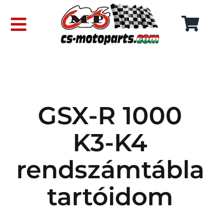
Skip
to
Toggle
content
Navigation
FŐOLDAL
WEBÁRUHÁZ
GSX-R 1000
RÓLUNK
K3-K4
SZÁLLÍTÁSI DÍJAK
rendszámtábla
KAPCSOLAT
tartóidom