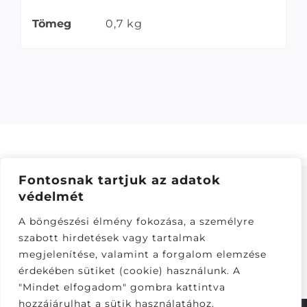
Tömeg
0,7 kg
Fontosnak tartjuk az adatok
védelmét
ÁSZF
–
ADATKEZELÉSI TÁJÁKOZTATÓ
–
ONLINE
A böngészési élmény fokozása, a személyre
ELÁLLÁS
szabott hirdetések vagy tartalmak
Látogatók:
megjelenítése, valamint a forgalom elemzése
282,458
érdekében sütiket (cookie) használunk. A
"Mindet elfogadom" gombra kattintva
hozzájárulhat a sütik használatához.