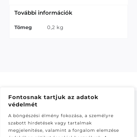
További információk
Tömeg
0,2 kg
Fontosnak tartjuk az adatok
védelmét
ÁSZF
–
ADATKEZELÉSI TÁJÁKOZTATÓ
–
ONLINE
A böngészési élmény fokozása, a személyre
ELÁLLÁS
szabott hirdetések vagy tartalmak
Látogatók:
megjelenítése, valamint a forgalom elemzése
281,392