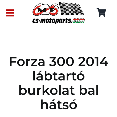
Skip
to
Toggle
content
Navigation
FŐOLDAL
WEBÁRUHÁZ
Forza 300 2014
RÓLUNK
lábtartó
SZÁLLÍTÁSI DÍJAK
burkolat bal
KAPCSOLAT
hátsó