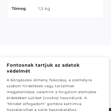
Tömeg
1,5 kg
Fontosnak tartjuk az adatok
védelmét
ÁSZF
–
ADATKEZELÉSI TÁJÁKOZTATÓ
–
ONLINE
A böngészési élmény fokozása, a személyre
ELÁLLÁS
szabott hirdetések vagy tartalmak
Látogatók:
megjelenítése, valamint a forgalom elemzése
281,393
érdekében sütiket (cookie) használunk. A
"Mindet elfogadom" gombra kattintva
hozzájárulhat a sütik használatához.