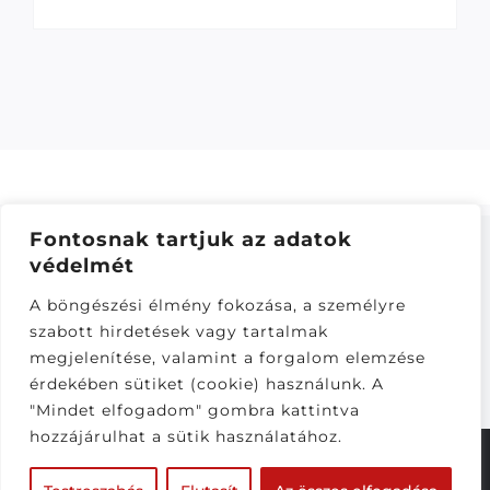
Fontosnak tartjuk az adatok
védelmét
ÁSZF
–
ADATKEZELÉSI TÁJÁKOZTATÓ
–
ONLINE
A böngészési élmény fokozása, a személyre
ELÁLLÁS
szabott hirdetések vagy tartalmak
Látogatók:
megjelenítése, valamint a forgalom elemzése
282,269
érdekében sütiket (cookie) használunk. A
"Mindet elfogadom" gombra kattintva
hozzájárulhat a sütik használatához.
© Copyright 2020 - 2026 |
CS-Motoparts
| Minden
jog fenntartva | Készítette a
CsabaInformatika.NET