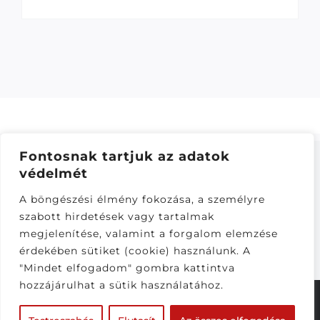
Fontosnak tartjuk az adatok
védelmét
ÁSZF
–
ADATKEZELÉSI TÁJÁKOZTATÓ
–
ONLINE
A böngészési élmény fokozása, a személyre
ELÁLLÁS
szabott hirdetések vagy tartalmak
Látogatók:
megjelenítése, valamint a forgalom elemzése
281,616
érdekében sütiket (cookie) használunk. A
"Mindet elfogadom" gombra kattintva
hozzájárulhat a sütik használatához.
© Copyright 2020 - 2026 |
CS-Motoparts
| Minden
jog fenntartva | Készítette a
CsabaInformatika.NET