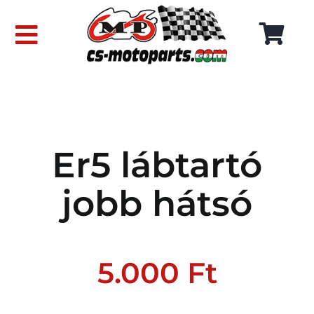
Skip
to
Toggle
content
Navigation
FŐOLDAL
WEBÁRUHÁZ
Er5 lábtartó
RÓLUNK
jobb hátsó
SZÁLLÍTÁSI DÍJAK
KAPCSOLAT
5.000
Ft