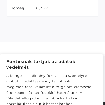
Tömeg
0,2 kg
Fontosnak tartjuk az adatok
védelmét
ÁSZF
–
ADATKEZELÉSI TÁJÁKOZTATÓ
–
ONLINE
A böngészési élmény fokozása, a személyre
ELÁLLÁS
szabott hirdetések vagy tartalmak
Látogatók:
megjelenítése, valamint a forgalom elemzése
282,268
érdekében sütiket (cookie) használunk. A
"Mindet elfogadom" gombra kattintva
hozzájárulhat a sütik használatához.